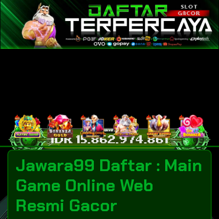
Jawara99 Daftar : Main
Game Online Web
Resmi Gacor